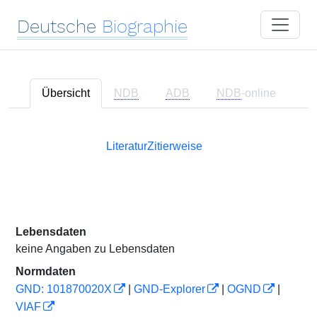
Deutsche
Biographie
Übersicht
NDB
ADB
NDB
-online
Literatur
Zitierweise
Lebensdaten
keine Angaben zu Lebensdaten
Normdaten
GND: 101870020X
|
GND-Explorer
|
OGND
|
VIAF