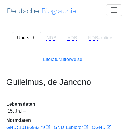
Deutsche
Biographie
Übersicht
NDB
ADB
NDB
-online
Literatur
Zitierweise
Guilelmus, de Jancono
Lebensdaten
[15. Jh.] –
Normdaten
GND: 1018699279
|
GND-Explorer
|
OGND
|