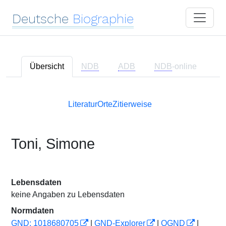
Deutsche
Biographie
Übersicht
NDB
ADB
NDB
-online
Literatur
Orte
Zitierweise
Toni, Simone
Lebensdaten
keine Angaben zu Lebensdaten
Normdaten
GND: 1018680705
|
GND-Explorer
|
OGND
|