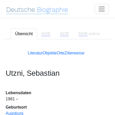
Deutsche
Biographie
Übersicht
NDB
ADB
NDB
-online
Literatur
Objekte
Orte
Zitierweise
Utzni, Sebastian
Lebensdaten
1981 –
Geburtsort
Augsburg