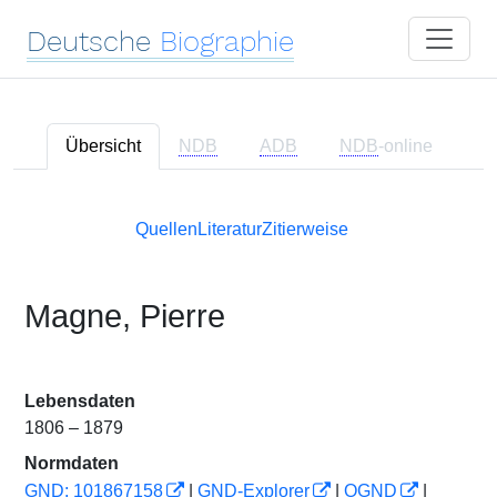
Deutsche
Biographie
Übersicht
NDB
ADB
NDB
-online
Quellen
Literatur
Zitierweise
Magne, Pierre
Lebensdaten
1806 – 1879
Normdaten
GND: 101867158
|
GND-Explorer
|
OGND
|