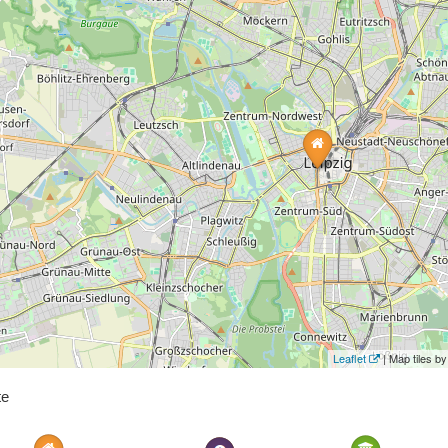
Leaflet
| Map tiles 
te