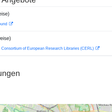
ise)
rbund
eise)
 Consortium of European Research Libraries (CERL)
ungen