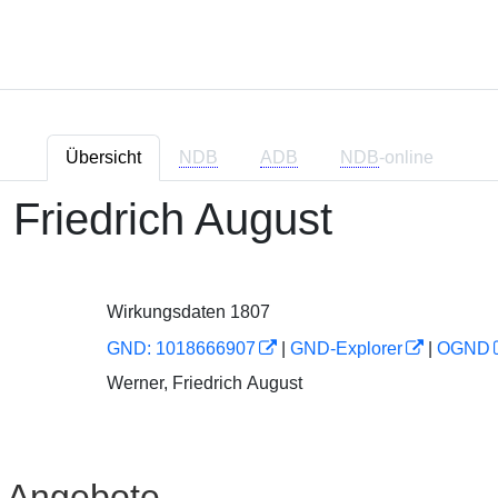
Übersicht
NDB
ADB
NDB
-online
 Friedrich August
Wirkungsdaten 1807
GND: 1018666907
|
GND-Explorer
|
OGND
Werner, Friedrich August
e Angebote