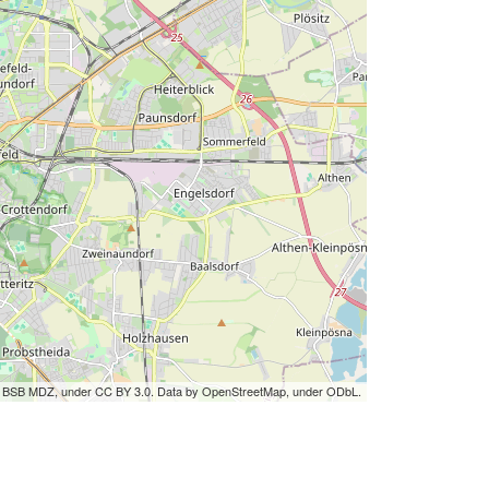
by BSB MDZ, under CC BY 3.0. Data by OpenStreetMap, under ODbL.