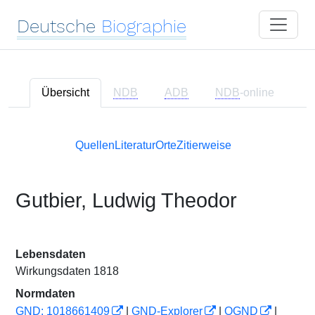
Deutsche
Biographie
Übersicht
NDB
ADB
NDB
-online
Quellen
Literatur
Orte
Zitierweise
Gutbier, Ludwig Theodor
Lebensdaten
Wirkungsdaten 1818
Normdaten
GND: 1018661409
|
GND-Explorer
|
OGND
|