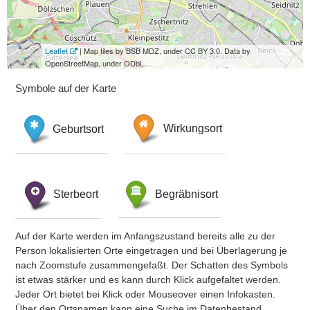
Leaflet
| Map tiles by BSB MDZ, under CC BY 3.0. Data by
OpenStreetMap, under ODbL.
Symbole auf der Karte
Geburtsort
Wirkungsort
Sterbeort
Begräbnisort
Auf der Karte werden im Anfangszustand bereits alle zu der
Person lokalisierten Orte eingetragen und bei Überlagerung je
nach Zoomstufe zusammengefaßt. Der Schatten des Symbols
ist etwas stärker und es kann durch Klick aufgefaltet werden.
Jeder Ort bietet bei Klick oder Mouseover einen Infokasten.
Über den Ortsnamen kann eine Suche im Datenbestand