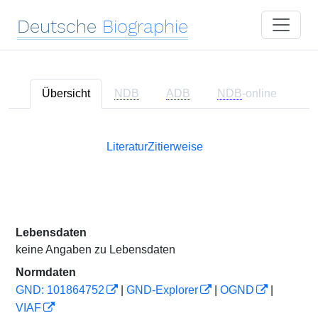
Deutsche
Biographie
Übersicht
NDB
ADB
NDB
-online
Literatur
Zitierweise
Lebensdaten
keine Angaben zu Lebensdaten
Normdaten
GND: 101864752
|
GND-Explorer
|
OGND
|
VIAF