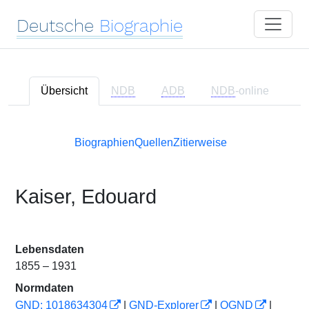
Deutsche
Biographie
Übersicht
NDB
ADB
NDB
-online
Biographien
Quellen
Zitierweise
Kaiser, Edouard
Lebensdaten
1855 – 1931
Normdaten
GND: 1018634304
|
GND-Explorer
|
OGND
|