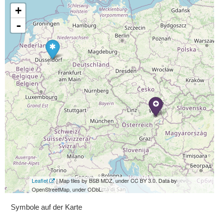
+
-
Leaflet
| Map tiles by BSB MDZ, under CC BY 3.0. Data by
OpenStreetMap, under ODbL.
Symbole auf der Karte