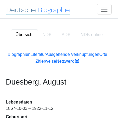
Deutsche
Biographie
Übersicht
NDB
ADB
NDB
-online
Biographien
Literatur
Ausgehende Verknüpfungen
Orte
Zitierweise
Netzwerk
Duesberg, August
Lebensdaten
1867-10-03 – 1922-11-12
Geburtsort