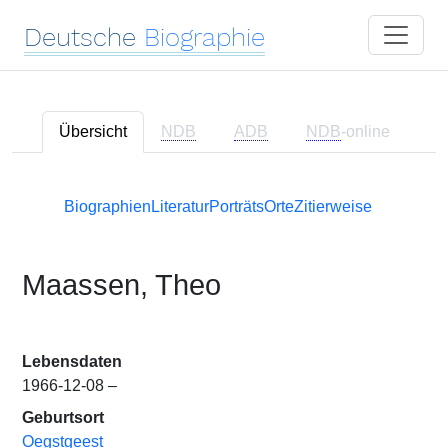
Deutsche
Biographie
Übersicht
NDB
ADB
NDB
-online
Biographien
Literatur
Porträts
Orte
Zitierweise
Maassen, Theo
Lebensdaten
1966-12-08 –
Geburtsort
Oegstgeest