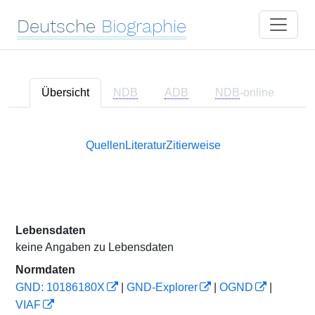
Deutsche
Biographie
Übersicht
NDB
ADB
NDB
-online
Quellen
Literatur
Zitierweise
Lebensdaten
keine Angaben zu Lebensdaten
Normdaten
GND: 10186180X
|
GND-Explorer
|
OGND
|
VIAF