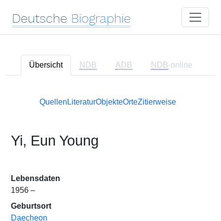
Deutsche
Biographie
Übersicht
NDB
ADB
NDB
-online
Quellen
Literatur
Objekte
Orte
Zitierweise
Yi, Eun Young
Lebensdaten
1956 –
Geburtsort
Daecheon