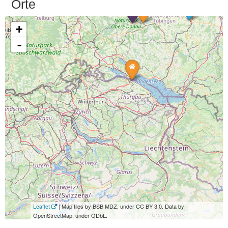
Orte
+
-
Leaflet
| Map tiles by BSB MDZ, under CC BY 3.0. Data by
OpenStreetMap, under ODbL.