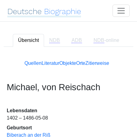
Deutsche
Biographie
Übersicht
NDB
ADB
NDB
-online
Quellen
Literatur
Objekte
Orte
Zitierweise
Michael, von Reischach
Lebensdaten
1402 – 1486-05-08
Geburtsort
Biberach an der Riß