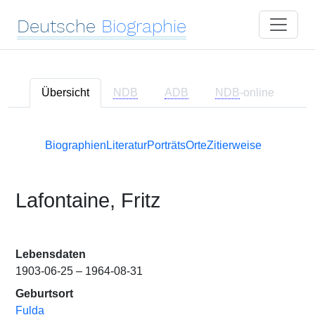
Deutsche
Biographie
Übersicht
NDB
ADB
NDB
-online
Biographien
Literatur
Porträts
Orte
Zitierweise
Lafontaine, Fritz
Lebensdaten
1903-06-25 – 1964-08-31
Geburtsort
Fulda