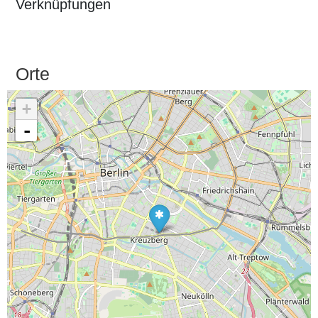
Verknüpfungen
Orte
+
-