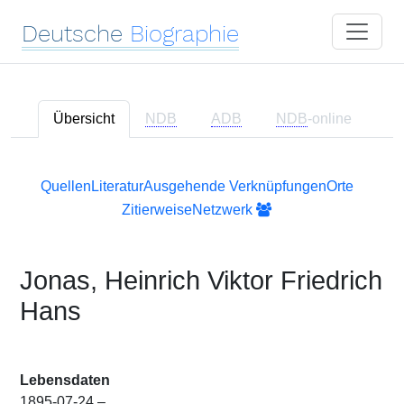
Deutsche
Biographie
Übersicht
NDB
ADB
NDB
-online
Quellen
Literatur
Ausgehende Verknüpfungen
Orte
Zitierweise
Netzwerk
Jonas, Heinrich Viktor Friedrich
Hans
Lebensdaten
1895-07-24 –