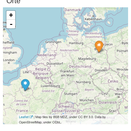
Orte
+
-
Leaflet
| Map tiles by BSB MDZ, under CC BY 3.0. Data by
OpenStreetMap, under ODbL.