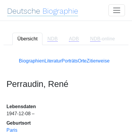
Deutsche
Biographie
Übersicht
NDB
ADB
NDB
-online
Biographien
Literatur
Porträts
Orte
Zitierweise
Perraudin, René
Lebensdaten
1947-12-08 –
Geburtsort
Paris