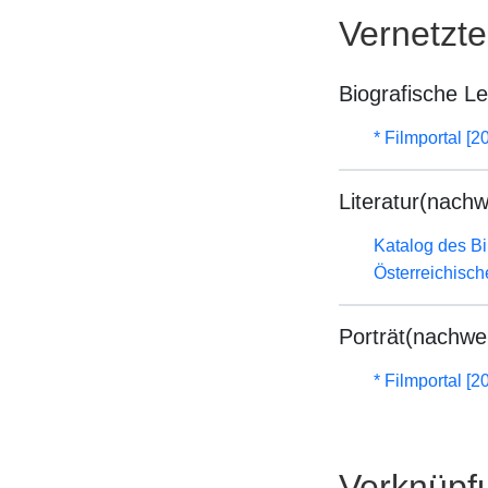
Vernetzt
Biografische L
* Filmportal [2
Literatur(nachw
Katalog des B
Österreichisc
Porträt(nachwe
* Filmportal [2
Verknüpf