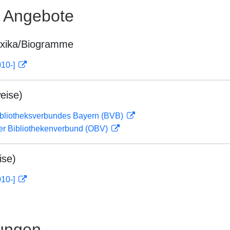
e Angebote
exika/Biogramme
010-]
eise)
ibliotheksverbundes Bayern (BVB)
her Bibliothekenverbund (OBV)
ise)
010-]
ungen