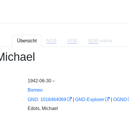
Übersicht
NDB
ADB
NDB
-online
Michael
1942-06-30 –
Borneo
GND: 1018464069
|
GND-Explorer
|
OGND
Edols, Michael