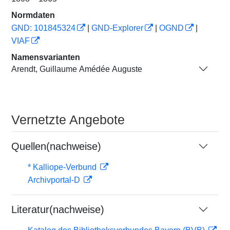
Normdaten
GND: 101845324
|
GND-Explorer
|
OGND
|
VIAF
Namensvarianten
Arendt, Guillaume Amédée Auguste
Vernetzte Angebote
Quellen(nachweise)
* Kalliope-Verbund
Archivportal-D
Literatur(nachweise)