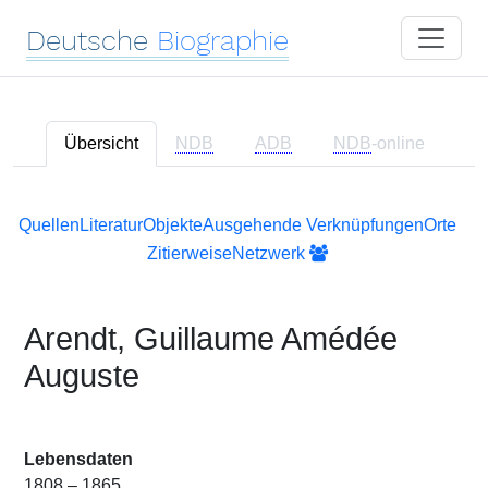
Deutsche
Biographie
Übersicht
NDB
ADB
NDB
-online
Quellen
Literatur
Objekte
Ausgehende Verknüpfungen
Orte
Zitierweise
Netzwerk
Arendt, Guillaume Amédée
Auguste
Lebensdaten
1808 – 1865