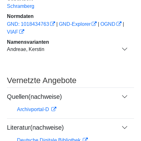
Schramberg
Normdaten
GND: 1018434763
|
GND-Explorer
|
OGND
|
VIAF
Namensvarianten
Andreae, Kerstin
Vernetzte Angebote
Quellen(nachweise)
Archivportal-D
Literatur(nachweise)
Deutsche Digitale Bibliothek