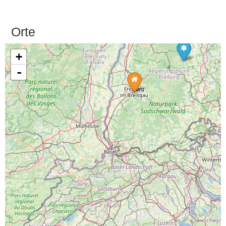
Orte
+
-