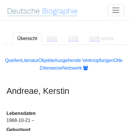
Deutsche
Biographie
Übersicht
NDB
ADB
NDB
-online
Quellen
Literatur
Objekte
Ausgehende Verknüpfungen
Orte
Zitierweise
Netzwerk
Andreae, Kerstin
Lebensdaten
1968-10-21 –
Geburtsort