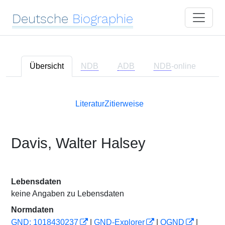
Deutsche
Biographie
Übersicht
NDB
ADB
NDB
-online
Literatur
Zitierweise
Davis, Walter Halsey
Lebensdaten
keine Angaben zu Lebensdaten
Normdaten
GND: 1018430237
|
GND-Explorer
|
OGND
|