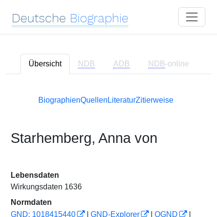
Deutsche
Biographie
Übersicht
NDB
ADB
NDB
-online
Biographien
Quellen
Literatur
Zitierweise
Starhemberg, Anna von
Lebensdaten
Wirkungsdaten 1636
Normdaten
GND: 1018415440
|
GND-Explorer
|
OGND
|