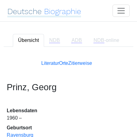
Deutsche
Biographie
Übersicht
NDB
ADB
NDB
-online
Literatur
Orte
Zitierweise
Prinz, Georg
Lebensdaten
1960 –
Geburtsort
Ravensburg