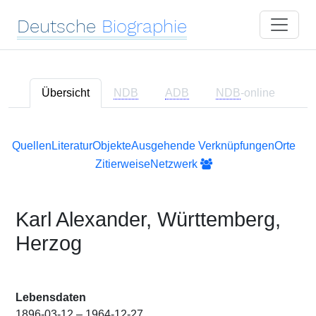
Deutsche
Biographie
Übersicht
NDB
ADB
NDB
-online
Quellen
Literatur
Objekte
Ausgehende Verknüpfungen
Orte
Zitierweise
Netzwerk
Karl Alexander, Württemberg,
Herzog
Lebensdaten
1896-03-12 – 1964-12-27