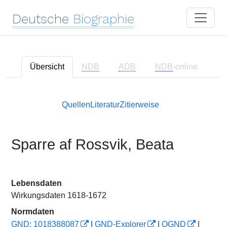
Deutsche
Biographie
Übersicht
NDB
ADB
NDB
-online
Quellen
Literatur
Zitierweise
Sparre af Rossvik, Beata
Lebensdaten
Wirkungsdaten 1618-1672
Normdaten
GND: 1018388087
|
GND-Explorer
|
OGND
|