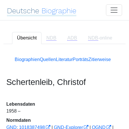
Deutsche
Biographie
Übersicht
NDB
ADB
NDB
-online
Biographien
Quellen
Literatur
Porträts
Zitierweise
Schertenleib, Christof
Lebensdaten
1958 –
Normdaten
GND: 1018387498
|
GND-Explorer
|
OGND
|