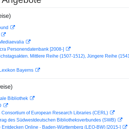
ise)
rbund
D
 Mediaevalia
cra Personendatenbank [2008-]
chstagsakten. Mittlere Reihe (1507-1512), Jüngere Reihe (15
 Lexikon Bayerns
eise)
ale Bibliothek
 D
 Consortium of European Research Libraries (CERL)
rag des Südwestdeutschen Bibliotheksverbundes (SWB)
 Entdecken Online - Baden-Württemberg (LEO-BW) [2015-]