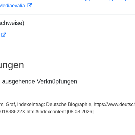
 Mediaevalia
achweise)
D
ungen
n ausgehende Verknüpfungen
im, Graf, Indexeintrag: Deutsche Biographie, https://www.deutsc
101838622X.html#indexcontent [08.08.2026].