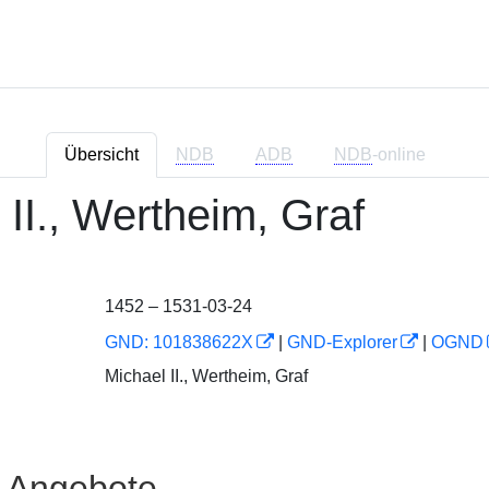
Übersicht
NDB
ADB
NDB
-online
 II., Wertheim, Graf
1452 – 1531-03-24
GND: 101838622X
|
GND-Explorer
|
OGND
Michael II., Wertheim, Graf
e Angebote