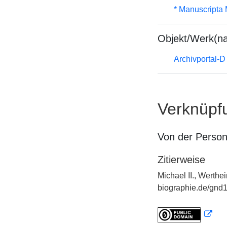
* Manuscripta
Objekt/Werk(n
Archivportal-
Verknüpf
Von der Perso
Zitierweise
Michael II., Werthe
biographie.de/gnd