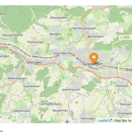
Leaflet
| Map tiles 
te