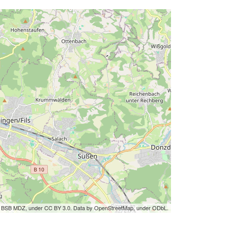
by BSB MDZ, under CC BY 3.0. Data by OpenStreetMap, under ODbL.