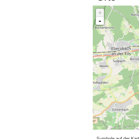
+
-
Symbole auf der Kar