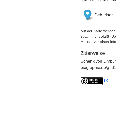
Geburtsort
Auf der Karte werden 
zusammengefaßt. Der S
Mouseover einen Inf
Zitierweise
Schenk von Limpurg
biographie.de/gnd1