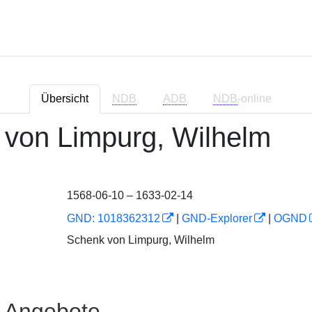
Übersicht
NDB
ADB
NDB
-online
von Limpurg, Wilhelm
1568-06-10 – 1633-02-14
GND: 1018362312
|
GND-Explorer
|
OGND
Schenk von Limpurg, Wilhelm
e Angebote