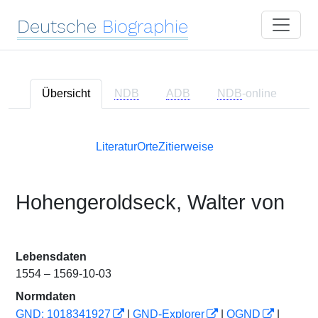
Deutsche
Biographie
Übersicht
NDB
ADB
NDB
-online
Literatur
Orte
Zitierweise
Hohengeroldseck, Walter von
Lebensdaten
1554 – 1569-10-03
Normdaten
GND: 1018341927
|
GND-Explorer
|
OGND
|