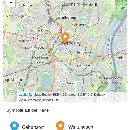
-
Leaflet
| Map tiles by BSB MDZ, under CC BY 3.0. Data by
OpenStreetMap, under ODbL.
Symbole auf der Karte
Geburtsort
Wirkungsort