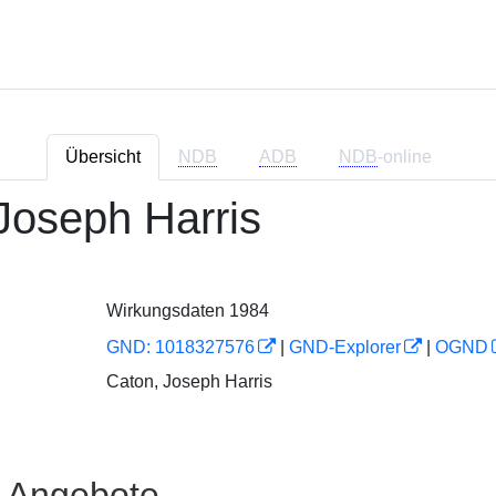
Übersicht
NDB
ADB
NDB
-online
Joseph Harris
Wirkungsdaten 1984
GND: 1018327576
|
GND-Explorer
|
OGND
Caton, Joseph Harris
e Angebote