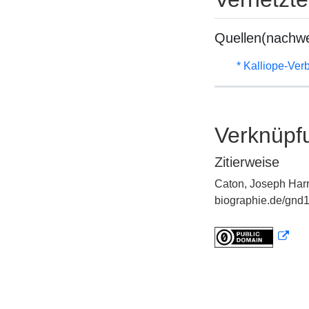
Quellen(nachwe
* Kalliope-Ve
Verknüpf
Zitierweise
Caton, Joseph Harr
biographie.de/gnd1