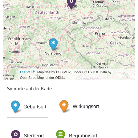
Leaflet
| Map tiles by BSB MDZ, under CC BY 3.0. Data by
OpenStreetMap, under ODbL.
Symbole auf der Karte
Geburtsort
Wirkungsort
Sterbeort
Begräbnisort