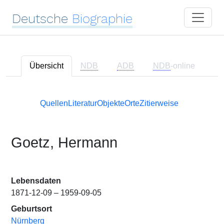
Deutsche
Biographie
Übersicht
NDB
ADB
NDB
-online
Quellen
Literatur
Objekte
Orte
Zitierweise
Goetz, Hermann
Lebensdaten
1871-12-09 – 1959-09-05
Geburtsort
Nürnberg