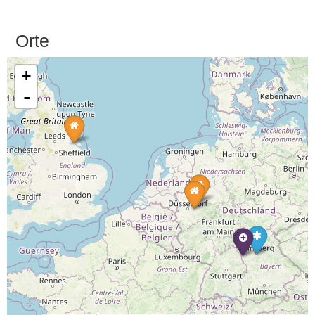
Orte
+
-