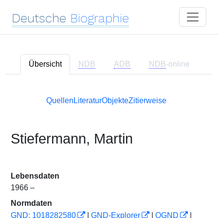
Deutsche
Biographie
Übersicht
NDB
ADB
NDB
-online
Quellen
Literatur
Objekte
Zitierweise
Stiefermann, Martin
Lebensdaten
1966 –
Normdaten
GND: 1018282580
|
GND-Explorer
|
OGND
|