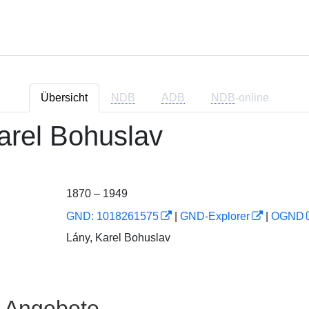
Übersicht
NDB
ADB
NDB
-online
Karel Bohuslav
1870 – 1949
GND: 1018261575
|
GND-Explorer
|
OGND
Lány, Karel Bohuslav
e Angebote