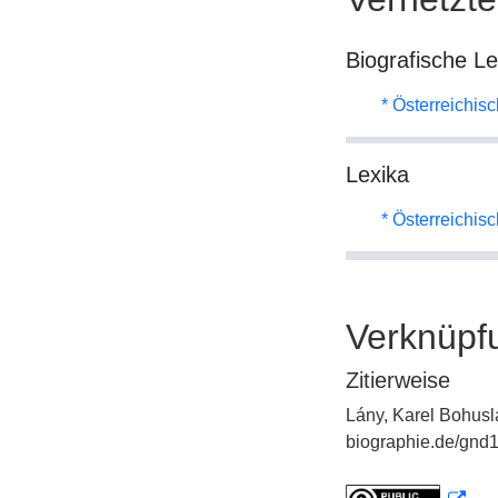
Biografische L
* Österreichis
Lexika
* Österreichis
Verknüpf
Zitierweise
Lány, Karel Bohusl
biographie.de/gnd1