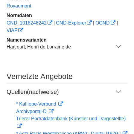
Royaumont
Normdaten
GND: 1018248242
|
GND-Explorer
|
OGND
|
VIAF
Namensvarianten
Harcourt, Henri de Lorraine de
Vernetzte Angebote
Quellen(nachweise)
* Kalliope-Verbund
Archivportal-D
Trierer Porträtdatenbank (Künstler und Dargestellte)
* Acta Pacis Westphalicae (APW) - Digital [1970-]