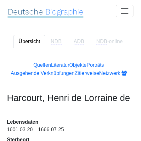
Deutsche
Biographie
Übersicht
NDB
ADB
NDB
-online
Quellen
Literatur
Objekte
Porträts
Ausgehende Verknüpfungen
Zitierweise
Netzwerk
Harcourt, Henri de Lorraine de
Lebensdaten
1601-03-20 – 1666-07-25
Sterbeort