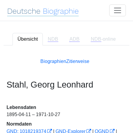
Deutsche
Biographie
Übersicht
NDB
ADB
NDB
-online
Biographien
Zitierweise
Stahl, Georg Leonhard
Lebensdaten
1895-04-11 – 1971-10-27
Normdaten
GND: 1018219374
|
GND-Explorer
|
OGND
|