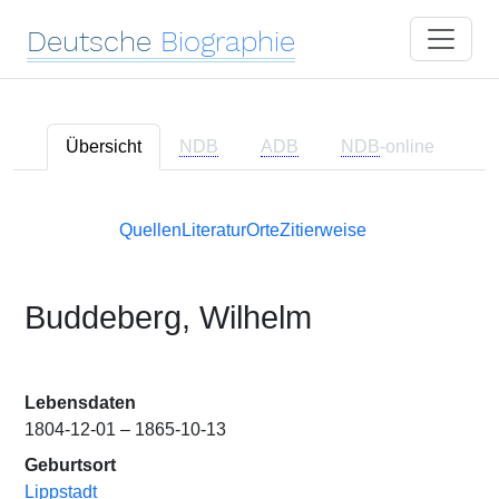
Deutsche
Biographie
Übersicht
NDB
ADB
NDB
-online
Quellen
Literatur
Orte
Zitierweise
Buddeberg, Wilhelm
Lebensdaten
1804-12-01 – 1865-10-13
Geburtsort
Lippstadt