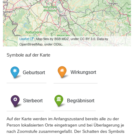
Leaflet
| Map tiles by BSB MDZ, under CC BY 3.0. Data by
OpenStreetMap, under ODbL.
Symbole auf der Karte
Geburtsort
Wirkungsort
Sterbeort
Begräbnisort
Auf der Karte werden im Anfangszustand bereits alle zu der
Person lokalisierten Orte eingetragen und bei Überlagerung je
nach Zoomstufe zusammengefaßt. Der Schatten des Symbols