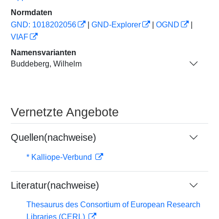
Normdaten
GND: 1018202056
|
GND-Explorer
|
OGND
|
VIAF
Namensvarianten
Buddeberg, Wilhelm
Vernetzte Angebote
Quellen(nachweise)
* Kalliope-Verbund
Literatur(nachweise)
Thesaurus des Consortium of European Research
Libraries (CERL)