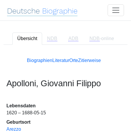
Deutsche
Biographie
Übersicht
NDB
ADB
NDB
-online
Biographien
Literatur
Orte
Zitierweise
Apolloni, Giovanni Filippo
Lebensdaten
1620 – 1688-05-15
Geburtsort
Arezzo