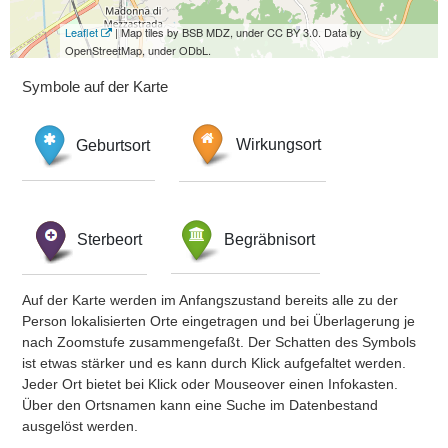
Leaflet
| Map tiles by BSB MDZ, under CC BY 3.0. Data by
OpenStreetMap, under ODbL.
Symbole auf der Karte
Geburtsort
Wirkungsort
Sterbeort
Begräbnisort
Auf der Karte werden im Anfangszustand bereits alle zu der
Person lokalisierten Orte eingetragen und bei Überlagerung je
nach Zoomstufe zusammengefaßt. Der Schatten des Symbols
ist etwas stärker und es kann durch Klick aufgefaltet werden.
Jeder Ort bietet bei Klick oder Mouseover einen Infokasten.
Über den Ortsnamen kann eine Suche im Datenbestand
ausgelöst werden.