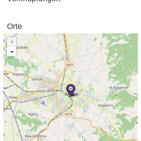
Orte
+
-