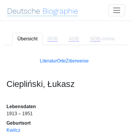
Deutsche
Biographie
Übersicht
NDB
ADB
NDB
-online
Literatur
Orte
Zitierweise
Ciepliński, Łukasz
Lebensdaten
1913 – 1951
Geburtsort
Kwilcz