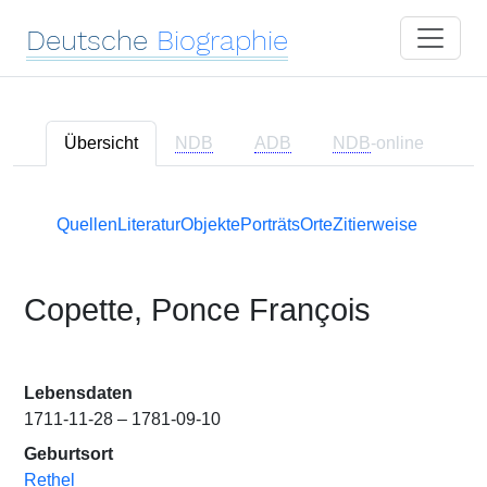
Deutsche
Biographie
Übersicht
NDB
ADB
NDB
-online
Quellen
Literatur
Objekte
Porträts
Orte
Zitierweise
Copette, Ponce François
Lebensdaten
1711-11-28 – 1781-09-10
Geburtsort
Rethel