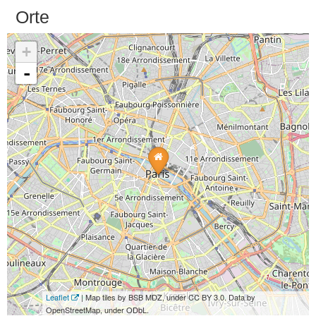
Orte
+
-
Leaflet
| Map tiles by BSB MDZ, under CC BY 3.0. Data by
OpenStreetMap, under ODbL.