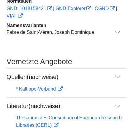
Normdaten
GND: 1018158421
|
GND-Explorer
|
OGND
|
VIAF
Namensvarianten
Fabre de Saint-Véran, Joseph Dominique
Vernetzte Angebote
Quellen(nachweise)
* Kalliope-Verbund
Literatur(nachweise)
Thesaurus des Consortium of European Research
Libraries (CERL)