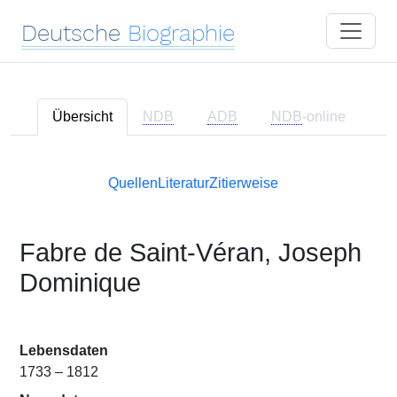
Deutsche
Biographie
Übersicht
NDB
ADB
NDB
-online
Quellen
Literatur
Zitierweise
Fabre de Saint-Véran, Joseph
Dominique
Lebensdaten
1733 – 1812