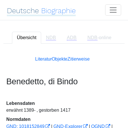
Deutsche
Biographie
Übersicht
NDB
ADB
NDB
-online
Literatur
Objekte
Zitierweise
Benedetto, di Bindo
Lebensdaten
erwähnt 1389- , gestorben 1417
Normdaten
GND: 1018152849
|
GND-Explorer
|
OGND
|