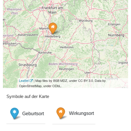
Leaflet
| Map tiles by BSB MDZ, under CC BY 3.0. Data by
OpenStreetMap, under ODbL.
Symbole auf der Karte
Geburtsort
Wirkungsort