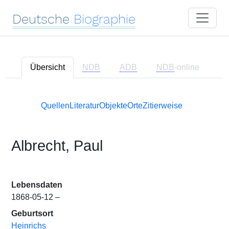
Deutsche
Biographie
Übersicht
NDB
ADB
NDB
-online
Quellen
Literatur
Objekte
Orte
Zitierweise
Albrecht, Paul
Lebensdaten
1868-05-12 –
Geburtsort
Heinrichs