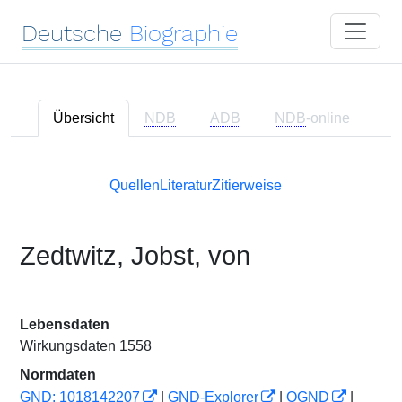
Deutsche
Biographie
Übersicht
NDB
ADB
NDB
-online
Quellen
Literatur
Zitierweise
Zedtwitz, Jobst, von
Lebensdaten
Wirkungsdaten 1558
Normdaten
GND: 1018142207
|
GND-Explorer
|
OGND
|