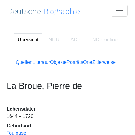
Deutsche
Biographie
Übersicht
NDB
ADB
NDB
-online
Quellen
Literatur
Objekte
Porträts
Orte
Zitierweise
La Broüe, Pierre de
Lebensdaten
1644 – 1720
Geburtsort
Toulouse