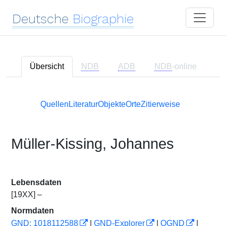
Deutsche
Biographie
Übersicht
NDB
ADB
NDB
-online
Quellen
Literatur
Objekte
Orte
Zitierweise
Müller-Kissing, Johannes
Lebensdaten
[19XX] –
Normdaten
GND: 1018112588
|
GND-Explorer
|
OGND
|