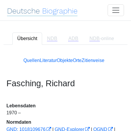
Deutsche
Biographie
Übersicht
NDB
ADB
NDB
-online
Quellen
Literatur
Objekte
Orte
Zitierweise
Fasching, Richard
Lebensdaten
1970 –
Normdaten
GND: 1018109676
|
GND-Explorer
|
OGND
|