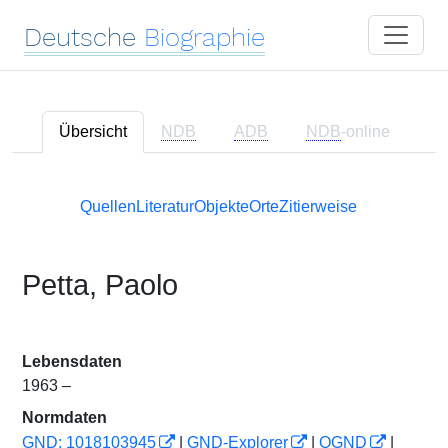
Deutsche
Biographie
Übersicht
NDB
ADB
NDB
-online
Quellen
Literatur
Objekte
Orte
Zitierweise
Petta, Paolo
Lebensdaten
1963 –
Normdaten
GND: 1018103945
|
GND-Explorer
|
OGND
|