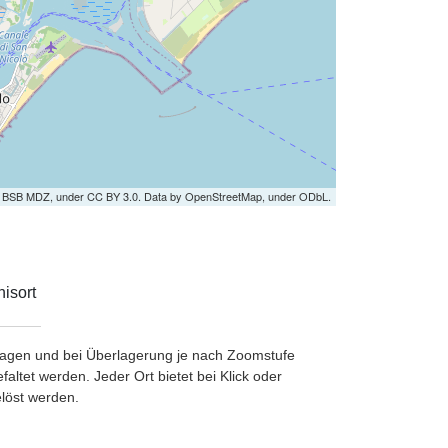
by BSB MDZ, under CC BY 3.0. Data by OpenStreetMap, under ODbL.
isort
etragen und bei Überlagerung je nach Zoomstufe
ltet werden. Jeder Ort bietet bei Klick oder
löst werden.