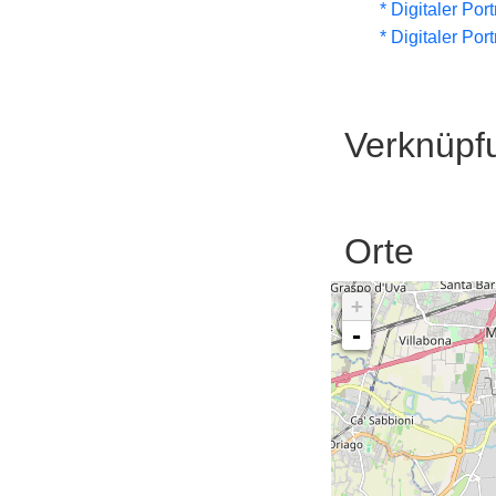
* Digitaler Por
* Digitaler Por
Verknüpf
Orte
+
-