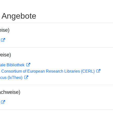
e Angebote
ise)
D
eise)
ale Bibliothek
 Consortium of European Research Libraries (CERL)
icus (IxTheo)
achweise)
D