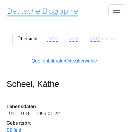
Deutsche
Biographie
Übersicht
NDB
ADB
NDB
-online
Quellen
Literatur
Orte
Zitierweise
Scheel, Käthe
Lebensdaten
1911-10-18 – 1995-01-22
Geburtsort
Sülfeld